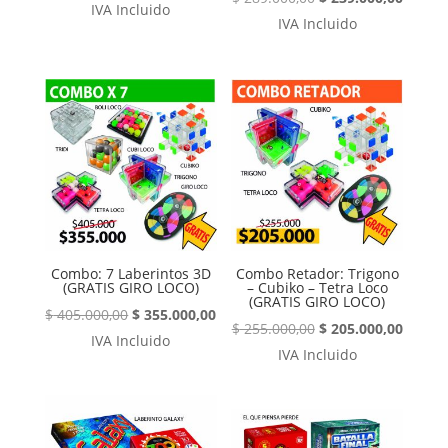
precio
precio
IVA Incluido
precio
precio
IVA Incluido
original
actual
original
actual
era:
es:
era:
es:
$ 279.000,00.
$ 229.000,00.
$ 289.000,00.
$ 239.
¡Oferta!
¡Oferta!
Combo: 7 Laberintos 3D
Combo Retador: Trigono
(GRATIS GIRO LOCO)
– Cubiko – Tetra Loco
(GRATIS GIRO LOCO)
El
El
$
405.000,00
$
355.000,00
El
El
$
255.000,00
$
205.000,00
precio
precio
IVA Incluido
precio
precio
IVA Incluido
original
actual
original
actual
era:
es:
era:
es:
$ 405.000,00.
$ 355.000,00.
¡Oferta!
$ 255.000,00.
$ 205.
¡Oferta!