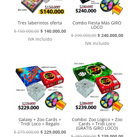
Tres laberintos oferta
Combo Fiesta Más GIRO
LOCO
El
El
$
150.000,00
$
140.000,00
El
El
$
290.000,00
$
240.000,00
precio
precio
IVA Incluido
precio
precio
IVA Incluido
original
actual
original
actual
era:
es:
era:
es:
$ 150.000,00.
$ 140.000,00.
$ 290.000,00.
$ 240.
¡Oferta!
¡Oferta!
Galaxy + Zoo Cards +
Combo: Zoo Logico + Zoo
Tridi Loco + Regalo
Cards + Tridi Loco
(GRATIS GIRO LOCO)
El
El
$
279.000,00
$
229.000,00
El
El
$
289.000,00
$
239.000,00