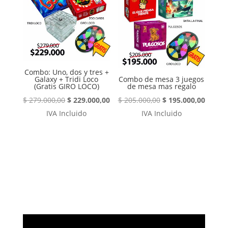
Combo: Uno, dos y tres +
Galaxy + Tridi Loco
Combo de mesa 3 juegos
(Gratis GIRO LOCO)
de mesa mas regalo
El
El
El
El
$
279.000,00
$
229.000,00
$
205.000,00
$
195.000,00
precio
precio
precio
precio
IVA Incluido
IVA Incluido
original
actual
original
actual
era:
es:
era:
es:
$ 279.000,00.
$ 229.000,00.
$ 205.000,00.
$ 195.